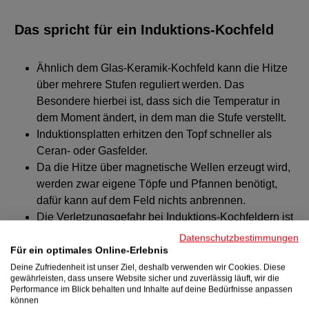
Das spricht für ein Induktions-Kochfeld
Ähnlich dem Glas-Keramik-Kochfeld kann die Hitze
über mehrere Stufen reguliert werden. Das
Besondere hierbei ist, dass sich die Temperatur in
dem Moment ändert, in dem man die Stufe verstellt.
Induktionsplatten erhitzen den Topf schneller als
Ceran- oder Gasfelder.
Da die Hitze über magnetische Wellen erzeugt wird,
werden zwar eigene Töpfe und Pfannen benötigt,
dafür kann auf dem Feld nichts anbrennen.
Die Verletzungsgefahr bei Induktions-Kochfeldern ist
durch die Erzeugung des Magnetfelds zwischen
Datenschutzbestimmungen
Platte und Topf wesentlich geringer.
Für ein optimales Online-Erlebnis
Deine Zufriedenheit ist unser Ziel, deshalb verwenden wir Cookies. Diese
gewährleisten, dass unsere Website sicher und zuverlässig läuft, wir die
Performance im Blick behalten und Inhalte auf deine Bedürfnisse anpassen
können