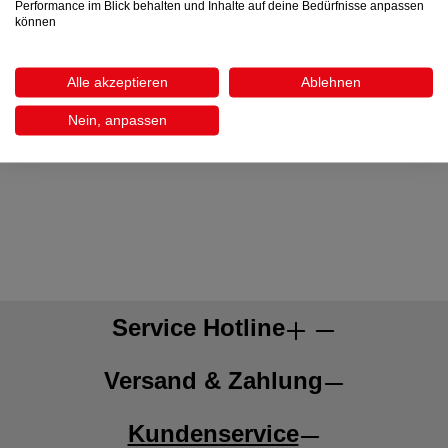
Performance im Blick behalten und Inhalte auf deine Bedürfnisse anpassen
einer unserer beiden Filialen stehen dir unsere
können
Einrichtungsberater gerne hilfreich zur Seite, um
deinen persönlichen Wohnstil zu finden. Auch
Alle akzeptieren
Ablehnen
Terminvereinbarungen unter
+43 (0)5288 600-588
(Fügen) oder
+43 (0) 512 33533-500
(Innsbruck)
Nein, anpassen
sind selbstverständlich möglich. Das Wetscher
Max-Team freut sich auf deinen Besuch!
Service Hotline
Versand & Zahlung
Kundenservice