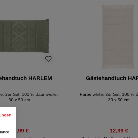
ehandtuch HARLEM
Gästehandtuch H
ve, 2er Set, 100 % Baumwolle,
Farbe white, 2er Set, 100 % 
30 x 50 cm
30 x 50 cm
ungen
12,99 €
12,99 €
rmance