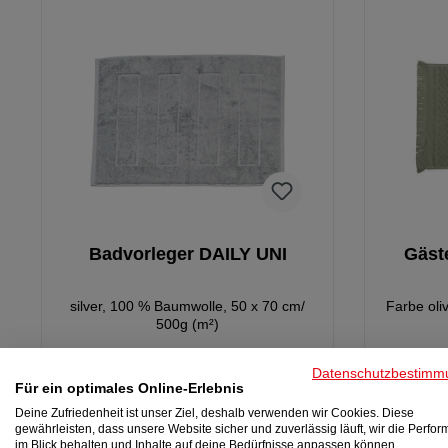
Badvorleger DAILY UNI
Gäst
silver, 100 % Baumwolle, 50 x 70 cm/
Farbe oli
500g (m²)
Datenschutzbestimm
Für ein optimales Online-Erlebnis
Deine Zufriedenheit ist unser Ziel, deshalb verwenden wir Cookies. Diese
12,99 €
gewährleisten, dass unsere Website sicher und zuverlässig läuft, wir die Perfo
im Blick behalten und Inhalte auf deine Bedürfnisse anpassen können