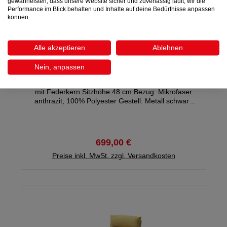
gewährleisten, dass unsere Website sicher und zuverlässig läuft, wir die
Performance im Blick behalten und Inhalte auf deine Bedürfnisse anpassen
können
Alle akzeptieren
Ablehnen
Diningbank STACIA
Nein, anpassen
Diningbank STACIA ca. B 180 x H 93 x T 69 cm Sitz
mit Federkern Sitzhöhe 48 cm Bezug: Mikrofaser
anthrazit, 100% Polyester Gestell: Metall schwarz
matt, Gewicht: ca. 35 kg Gestell demontiert -
Montagezeit ca. 15 Minuten
699,00 €
Preise inkl. MwSt. zzgl. Versandkosten