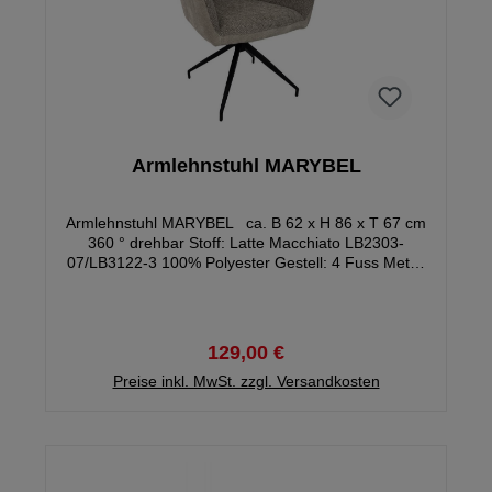
Armlehnstuhl MARYBEL
Armlehnstuhl MARYBEL ca. B 62 x H 86 x T 67 cm
360 ° drehbar Stoff: Latte Macchiato LB2303-
07/LB3122-3 100% Polyester Gestell: 4 Fuss Metall
schwarz drehbar, Autoreturn Sitz und Rücken:
Schaumstoff Sitzhöhe: ca. 47 cm Sitztiefe: ca. 47 cm
Sitzbreite: ca. 62 cm Ware zerlegt Belastbarkeit max.
120 kg
129,00 €
Preise inkl. MwSt. zzgl. Versandkosten