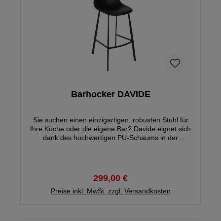
Barhocker DAVIDE
Sie suchen einen einzigartigen, robusten Stuhl für
Ihre Küche oder die eigene Bar? Davide eignet sich
dank des hochwertigen PU-Schaums in der
Sitzschale perfekt, falls die Abende länger werden.
Der Sitz ist mit schönem und robustem PU-Leder
überzogen und hat eine stabile Naht, die dem
Barhocker einen einzigartigen Charakter verleiht.
299,00 €
Der Metallrahmen ist sehr stabil und die Fußstütze
Preise inkl. MwSt. zzgl. Versandkosten
erhöht den Sitzkomfort nochmals.