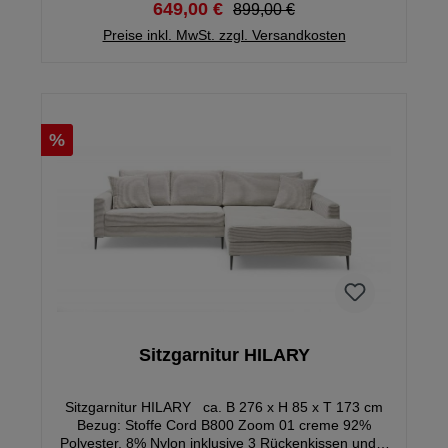
649,00 €
899,00 €
Naturprodukt und jedes Möbelstück ist ein Unikat.
Unterschiede in Farbe und Struktur sind typische
Preise inkl. MwSt. zzgl. Versandkosten
Naturmerkmale, die für die Echtheit des Holzes
stehen. Füße demontiert
%
Sitzgarnitur HILARY
Sitzgarnitur HILARY ca. B 276 x H 85 x T 173 cm
Bezug: Stoffe Cord B800 Zoom 01 creme 92%
Polyester, 8% Nylon inklusive 3 Rückenkissen und 2