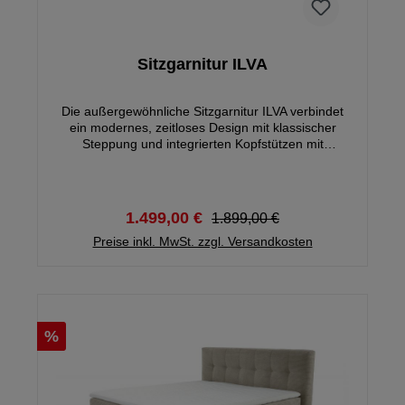
Sitzgarnitur ILVA
Die außergewöhnliche Sitzgarnitur ILVA verbindet
ein modernes, zeitloses Design mit klassischer
Steppung und integrierten Kopfstützen mit
ausgezeichneter Sitzqualität und einer motorischen
XXL Auszugsfunktion. Diese Funktion ermöglicht den
elektrischen Auszug des 1,5 Sitzers um bis zu 60
cm. Somit entsteht auf Wunsch eine perfekte,
1.499,00 €
1.899,00 €
bündige Liegefläche mit ca. 126 x 240 cm. Modell
erhältlich AB € 1099.- / ohne elektrische
Preise inkl. MwSt. zzgl. Versandkosten
Sitztiefenverstellung, Stoffgruppe 1, Viele
Farbvarianten erhältlich
%