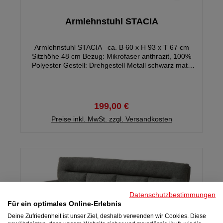
Armlehnstuhl STACIA
Armlehnstuhl STACIA ca. B 60 x H 93 x T 67 cm
Sitzhöhe 48 cm Bezug: Mikrofaser anthrazit, 100%
Polyester Gestell: Drehgestell Metall schwarz matt,
180 Grad drehbar, mit Auto-Return Funktion Max.
Belastbarkeit 100 kg Gewicht: ca. 12,4 kg Gestell
demontiert - Montagezeit ca. 15 Minuten
199,00 €
Preise inkl. MwSt. zzgl. Versandkosten
Datenschutzbestimmungen
Für ein optimales Online-Erlebnis
Deine Zufriedenheit ist unser Ziel, deshalb verwenden wir Cookies. Diese