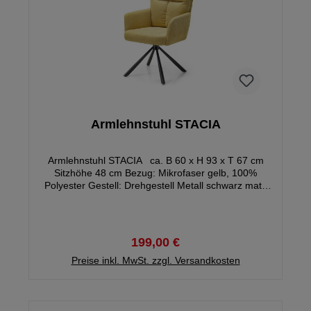
Armlehnstuhl STACIA
Armlehnstuhl STACIA ca. B 60 x H 93 x T 67 cm
Sitzhöhe 48 cm Bezug: Mikrofaser gelb, 100%
Polyester Gestell: Drehgestell Metall schwarz matt,
180 Grad drehbar, mit Auto-Return Funktion Max.
Belastbarkeit 100 kg Gewicht: ca. 12,4 kg Gestell
demontiert - Montagezeit ca. 15 Minuten
BESTPREIS
199,00 €
Preise inkl. MwSt. zzgl. Versandkosten