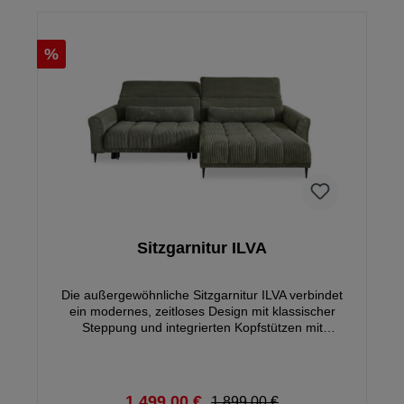
%
Sitzgarnitur ILVA
Die außergewöhnliche Sitzgarnitur ILVA verbindet
ein modernes, zeitloses Design mit klassischer
Steppung und integrierten Kopfstützen mit
ausgezeichneter Sitzqualität und einer motorischen
XXL Auszugsfunktion. Diese Funktion ermöglicht den
elektrischen Auszug des 1,5 Sitzers um bis zu 60
cm. Somit entsteht auf Wunsch eine perfekte,
1.499,00 €
1.899,00 €