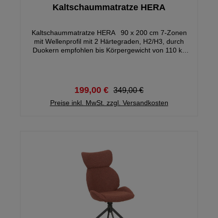
Kaltschaummatratze HERA
Kaltschaummatratze HERA 90 x 200 cm 7-Zonen
mit Wellenprofil mit 2 Härtegraden, H2/H3, durch
Duokern empfohlen bis Körpergewicht von 110 kg
Bezug: Doppeltuch aus 100% Polyester, beidseitig
versteppt mit Klimafaser leicht abnehmbar durch 4-
Seiten-Reißverschluß, inklusive 4 Wendegriffe
waschbar bis 60 Grad, NICHT trocknergeeignet
199,00 €
349,00 €
HINWEIS: Matratze wird in Vakuum-Rollverpackung
Preise inkl. MwSt. zzgl. Versandkosten
geliefert