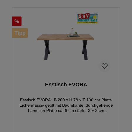
%
Tipp
Esstisch EVORA
Esstisch EVORA B 200 x H 78 x T 100 cm Platte
Eiche massiv geölt mit Baumkante, durchgehende
Lamellen Platte ca. 6 cm stark - 3 + 3 cm
aufgedoppelt Gestell: X-Fuß Metall schwarz
Gewicht: ca. 62 kg Hinweis: Abweichungen in
Farbe, Form, Abmessungen gegenüber den
Abbildungen und Angaben vorbehalten, Holz ist ein