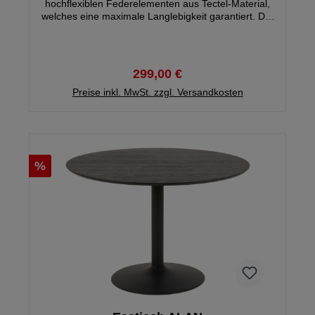
hochflexiblen Federelementen aus Tectel-Material,
welches eine maximale Langlebigkeit garantiert. Der
Rahmen besteht hier aus hochwertigem,
mehrschichtverleimtem, ummanteltem Buchenholz,
für erhöhte Stabilität. 220 einzelne Liegepunkte
passen sich je nach Gewichtsbelastung und
299,00 €
Bewegung hervorragend der Körperkontur an.
Besonders praktisch ist hier die 13-fach Verstellung
Preise inkl. MwSt. zzgl. Versandkosten
des Kopf-, sowie 6-fach Verstellung des Fußteils.
%