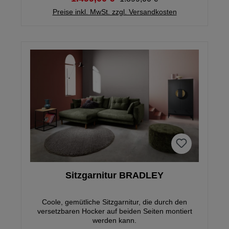
bündige Liegefläche mit ca. 126 x 240 cm. Modell
erhältlich AB € 1099.- / ohne elektrische
Preise inkl. MwSt. zzgl. Versandkosten
Sitztiefenverstellung, Stoffgruppe 1, Viele
Farbvarianten erhältlich
Sitzgarnitur BRADLEY
Coole, gemütliche Sitzgarnitur, die durch den
versetzbaren Hocker auf beiden Seiten montiert
werden kann.