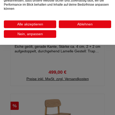
gewährleisten, dass unsere Website sicher und zuverlässig läuft, wir die
Performance im Blick behalten und Inhalte auf deine Bedürfnisse anpassen
können
Alle akzeptieren
Ablehnen
Esstisch EMILIO
Nein, anpassen
Esstisch EMILIO B 160 x H 78 x T 100 cm Platte:
Eiche geölt, gerade Kante, Stärke ca. 4 cm, 2 + 2 cm
aufgedoppelt, durchgehend Lamelle Gestell: Trapez-
Fuß Metall schwarz, Stärke ca. 6 x 3 cm Gewicht:
ca. 45 kg Füße demontiert
499,00 €
Preise inkl. MwSt. zzgl. Versandkosten
%