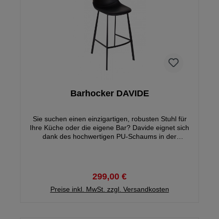
Barhocker DAVIDE
Sie suchen einen einzigartigen, robusten Stuhl für
Ihre Küche oder die eigene Bar? Davide eignet sich
dank des hochwertigen PU-Schaums in der
Sitzschale perfekt, falls die Abende länger werden.
Der Sitz ist mit schönem und robustem PU-Leder
überzogen und hat eine stabile Naht, die dem
Barhocker einen einzigartigen Charakter verleiht.
299,00 €
Der Metallrahmen ist sehr stabil und die Fußstütze
Preise inkl. MwSt. zzgl. Versandkosten
erhöht den Sitzkomfort nochmals.