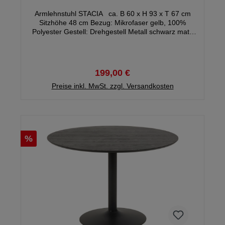
Armlehnstuhl STACIA ca. B 60 x H 93 x T 67 cm
Sitzhöhe 48 cm Bezug: Mikrofaser gelb, 100%
Polyester Gestell: Drehgestell Metall schwarz matt,
180 Grad drehbar, mit Auto-Return Funktion Max.
Belastbarkeit 100 kg Gewicht: ca. 12,4 kg Gestell
demontiert - Montagezeit ca. 15 Minuten
BESTPREIS
199,00 €
Preise inkl. MwSt. zzgl. Versandkosten
%