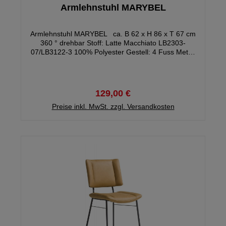
Armlehnstuhl MARYBEL
Armlehnstuhl MARYBEL ca. B 62 x H 86 x T 67 cm
360 ° drehbar Stoff: Latte Macchiato LB2303-
07/LB3122-3 100% Polyester Gestell: 4 Fuss Metall
schwarz drehbar, Autoreturn Sitz und Rücken:
Schaumstoff Sitzhöhe: ca. 47 cm Sitztiefe: ca. 47 cm
Sitzbreite: ca. 62 cm Ware zerlegt Belastbarkeit max.
120 kg
129,00 €
Preise inkl. MwSt. zzgl. Versandkosten