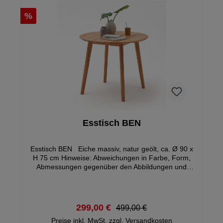
%
Esstisch BEN
Esstisch BEN Eiche massiv, natur geölt, ca. Ø 90 x
H 75 cm Hinweise: Abweichungen in Farbe, Form,
Abmessungen gegenüber den Abbildungen und
Angaben vorbehalten, Holz ist ein Naturprodukt und
jedes Möbelstück ist ein Unikat. Unterschiede in
Farbe und Struktur sind typische Naturmerkmale,
die für die Echtheit des Holzes stehen. Füße
299,00 €
499,00 €
demontiert
Preise inkl. MwSt. zzgl. Versandkosten