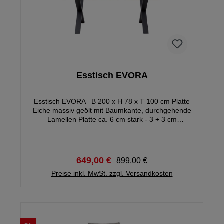
Esstisch EVORA
Esstisch EVORA B 200 x H 78 x T 100 cm Platte
Eiche massiv geölt mit Baumkante, durchgehende
Lamellen Platte ca. 6 cm stark - 3 + 3 cm
aufgedoppelt Gestell: X-Fuß Metall schwarz
Gewicht: ca. 62 kg Hinweis: Abweichungen in
Farbe, Form, Abmessungen gegenüber den
Abbildungen und Angaben vorbehalten, Holz ist ein
649,00 €
899,00 €
Naturprodukt und jedes Möbelstück ist ein Unikat.
Unterschiede in Farbe und Struktur sind typische
Preise inkl. MwSt. zzgl. Versandkosten
Naturmerkmale, die für die Echtheit des Holzes
stehen. Füße demontiert