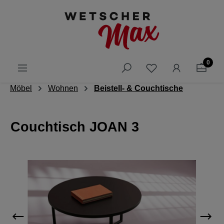
alt springen
0
Möbel
Wohnen
Beistell- & Couchtische
Couchtisch JOAN 3
Bildergalerie überspringen