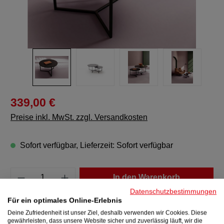
339,00 €
Preise inkl. MwSt. zzgl. Versandkosten
Sofort verfügbar, Lieferzeit: Sofort verfügbar
Produkt Anzahl: Gib den gewünschten Wert e
In den Warenkorb
Datenschutzbestimmungen
Für ein optimales Online-Erlebnis
Zum Merkzettel hinzufügen
Deine Zufriedenheit ist unser Ziel, deshalb verwenden wir Cookies. Diese
Produktnummer:
47215
gewährleisten, dass unsere Website sicher und zuverlässig läuft, wir die