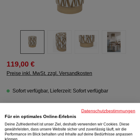
119,00 €
Preise inkl. MwSt. zzgl. Versandkosten
Sofort verfügbar, Lieferzeit: Sofort verfügbar
Produkt Anzahl: Gib den gewünschten Wert e
In den Warenkorb
Datenschutzbestimmungen
Für ein optimales Online-Erlebnis
Deine Zufriedenheit ist unser Ziel, deshalb verwenden wir Cookies. Diese
Zum Merkzettel hinzufügen
gewährleisten, dass unsere Website sicher und zuverlässig läuft, wir die
Produktnummer:
48585
Performance im Blick behalten und Inhalte auf deine Bedürfnisse anpassen
können