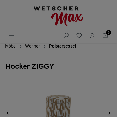
alt springen
0
Möbel
Wohnen
Polstersessel
Hocker ZIGGY
Bildergalerie überspringen