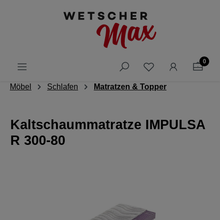
alt springen
0
Möbel
Schlafen
Matratzen & Topper
Kaltschaum­matratze IMPULSA
R 300-80
Bildergalerie überspringen