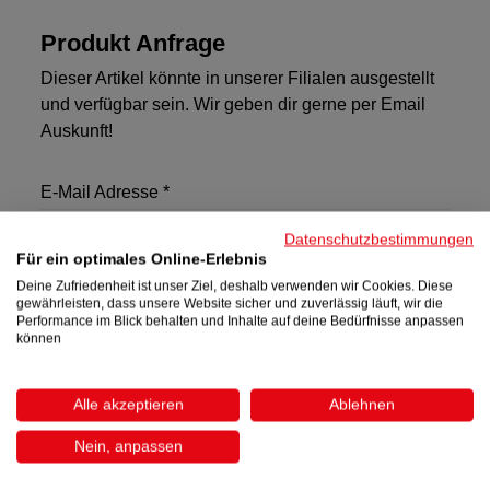
Produkt Anfrage
Dieser Artikel könnte in unserer Filialen ausgestellt
und verfügbar sein. Wir geben dir gerne per Email
Auskunft!
E-Mail Adresse *
Datenschutzbestimmungen
Für ein optimales Online-Erlebnis
Deine Zufriedenheit ist unser Ziel, deshalb verwenden wir Cookies. Diese
Anfragedetails
gewährleisten, dass unsere Website sicher und zuverlässig läuft, wir die
Performance im Blick behalten und Inhalte auf deine Bedürfnisse anpassen
können
Alle akzeptieren
Ablehnen
Ich habe die
Datenschutzbestimmungen
zur
Kenntnis genommen und die
AGB
gelesen und
Nein, anpassen
bin damit einverstanden. *