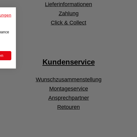
Lieferinformationen
Zahlung
ungen
Click & Collect
rmance
en
Kundenservice
Wunschzusammenstellung
Montageservice
Ansprechpartner
Retouren