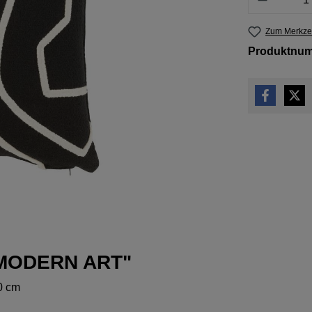
Zum Merkzet
Produktnu
n MODERN ART"
0 cm