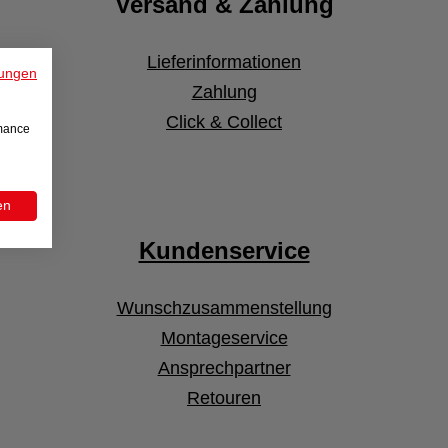
Versand & Zahlung
Lieferinformationen
ungen
Zahlung
Click & Collect
rmance
en
Kundenservice
Wunschzusammenstellung
Montageservice
Ansprechpartner
Retouren