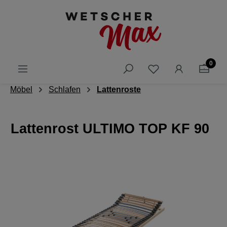
alt springen
0
Möbel
Schlafen
Lattenroste
Lattenrost ULTIMO TOP KF 90
Bildergalerie überspringen