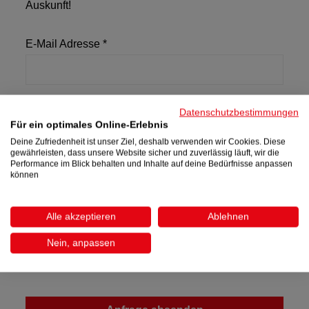
Auskunft!
E-Mail Adresse *
Anfragedetails
Datenschutzbestimmungen
Für ein optimales Online-Erlebnis
Deine Zufriedenheit ist unser Ziel, deshalb verwenden wir Cookies. Diese
gewährleisten, dass unsere Website sicher und zuverlässig läuft, wir die
Performance im Blick behalten und Inhalte auf deine Bedürfnisse anpassen
können
Ich habe die
Datenschutzbestimmungen
zur
Kenntnis genommen und die
AGB
gelesen und
Alle akzeptieren
Ablehnen
bin damit einverstanden. *
Nein, anpassen
Die mit einem Stern (*) markierten Felder sind
Pflichtfelder.