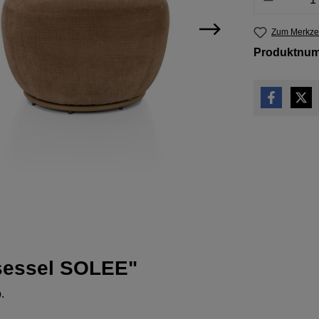
Zum Merkzet
Produktnu
sessel SOLEE"
.