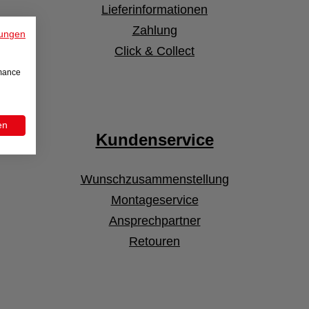
Lieferinformationen
Zahlung
ungen
Click & Collect
rmance
en
Kundenservice
Wunschzusammenstellung
Montageservice
Ansprechpartner
Retouren