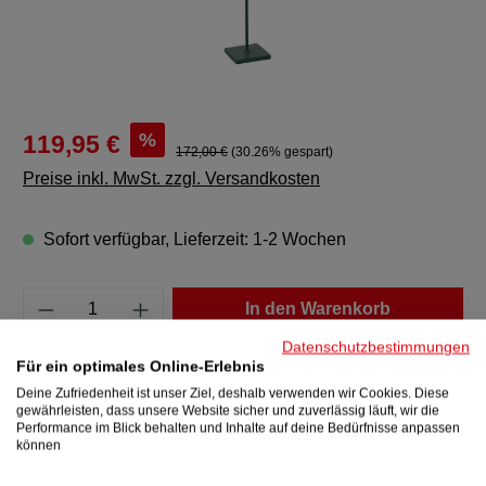
%
119,95 €
172,00 €
(30.26% gespart)
Preise inkl. MwSt. zzgl. Versandkosten
Sofort verfügbar, Lieferzeit: 1-2 Wochen
Produkt Anzahl: Gib den gewünschten Wert e
In den Warenkorb
Datenschutzbestimmungen
Zum Merkzettel hinzufügen
Für ein optimales Online-Erlebnis
Produktnummer:
42494
Deine Zufriedenheit ist unser Ziel, deshalb verwenden wir Cookies. Diese
gewährleisten, dass unsere Website sicher und zuverlässig läuft, wir die
Performance im Blick behalten und Inhalte auf deine Bedürfnisse anpassen
können