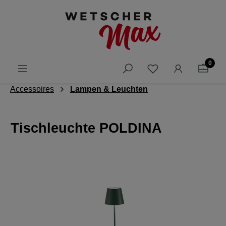
alt springen
0
Accessoires
Lampen & Leuchten
Tischleuchte POLDINA
Bildergalerie überspringen