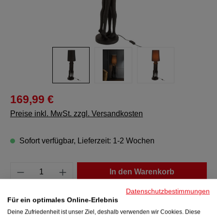
169,99 €
Preise inkl. MwSt. zzgl. Versandkosten
Sofort verfügbar, Lieferzeit: 1-2 Wochen
Produkt Anzahl: Gib den gewünschten Wert e
In den Warenkorb
Datenschutzbestimmungen
Zum Merkzettel hinzufügen
Für ein optimales Online-Erlebnis
Produktnummer:
48224
Deine Zufriedenheit ist unser Ziel, deshalb verwenden wir Cookies. Diese