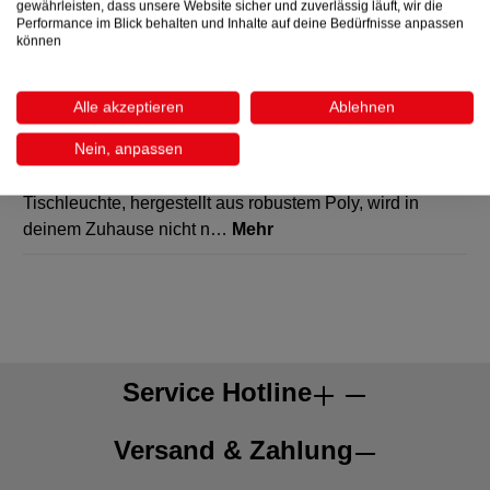
gewährleisten, dass unsere Website sicher und zuverlässig läuft, wir die
Performance im Blick behalten und Inhalte auf deine Bedürfnisse anpassen
können
Alle akzeptieren
Ablehnen
Beschreibung
Nein, anpassen
Happy together - diese wunderschöne tiefschwarze
Tischleuchte, hergestellt aus robustem Poly, wird in
deinem Zuhause nicht n…
Mehr
Service Hotline
Versand & Zahlung