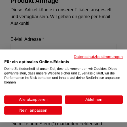
Produkt Anfrage
Dieser Artikel könnte in unserer Filialen ausgestellt
und verfügbar sein. Wir geben dir gerne per Email
Auskunft!
E-Mail Adresse *
Datenschutzbestimmungen
Für ein optimales Online-Erlebnis
Anfragedetails
Deine Zufriedenheit ist unser Ziel, deshalb verwenden wir Cookies. Diese
gewährleisten, dass unsere Website sicher und zuverlässig läuft, wir die
Performance im Blick behalten und Inhalte auf deine Bedürfnisse anpassen
können
Ich habe die
Datenschutzbestimmungen
zur
Alle akzeptieren
Ablehnen
Kenntnis genommen und die
AGB
gelesen und
Nein, anpassen
bin damit einverstanden. *
Die mit einem Stern (*) markierten Felder sind