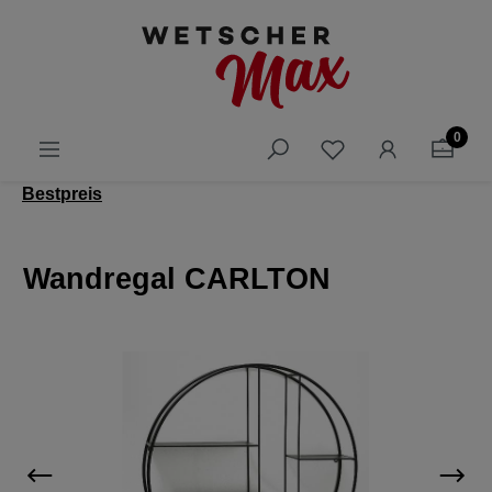
alt springen
0
Bestpreis
Wandregal CARLTON
Bildergalerie überspringen