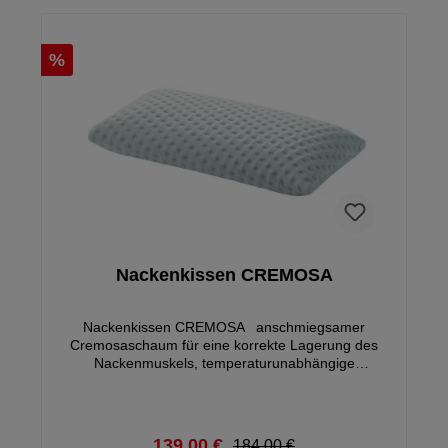
%
Nackenkissen CREMOSA
Nackenkissen CREMOSA anschmiegsamer
Cremosaschaum für eine korrekte Lagerung des
Nackenmuskels, temperaturunabhängige
Körperanpassung Größe: B 60 x H 12 x T 31 cm
einseitiger Reißverschluss, bis 60 °C waschbar,
Stoffzusammensetzung: 75 % Polyester, 24 %
Tencel, 1 % Elastan, unversteppt Aktion € 139.- statt
139,00 €
184,00 €