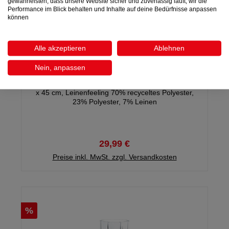
gewährleisten, dass unsere Website sicher und zuverlässig läuft, wir die
Performance im Blick behalten und Inhalte auf deine Bedürfnisse anpassen
können
Alle akzeptieren
Ablehnen
Kissenhülle TABITHA
Nein, anpassen
Muster: Blätterdekor beige/malve, mit Stehsaum, 45
x 45 cm, Leinenfeeling 70% recyceltes Polyester,
23% Polyester, 7% Leinen
29,99 €
Preise inkl. MwSt. zzgl. Versandkosten
%