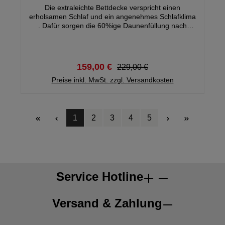
Die extraleichte Bettdecke verspricht einen
erholsamen Schlaf und ein angenehmes Schlafklima
. Dafür sorgen die 60%ige Daunenfüllung nach
Europäischer Norm EN 12934 und der feine
Bezugstoff aus 100% Baumwolle. Die sorgfältige
Konfektion verhindert ein Verrutschen der Füllung,
sodass sie über Jahre hinweg einen gleichbleibend
159,00 €
229,00 €
hohen Schlafkomfort genießen. Ausgezeichnet mit
Preise inkl. MwSt. zzgl. Versandkosten
dem NOMITE-Siegel, eignet sich die
Daunenbettdecke hervorragend für
Hausstauballergiker.
1
2
3
4
5
Seite
Seite
Seite
Seite
Seite
Service Hotline
Versand & Zahlung