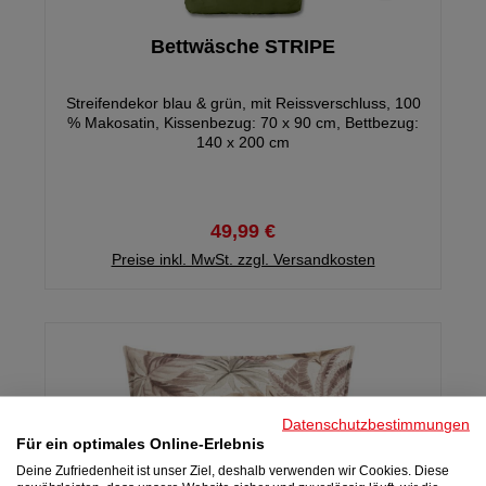
Bettwäsche STRIPE
Streifendekor blau & grün, mit Reissverschluss, 100
% Makosatin, Kissenbezug: 70 x 90 cm, Bettbezug:
140 x 200 cm
49,99 €
Preise inkl. MwSt. zzgl. Versandkosten
Datenschutzbestimmungen
Für ein optimales Online-Erlebnis
Deine Zufriedenheit ist unser Ziel, deshalb verwenden wir Cookies. Diese