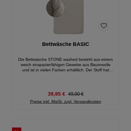
Bettwäsche BASIC
Die Bettwäsche STONE washed besteht aus einem
weich strapazierfähigen Gewebe aus Baumwolle
und ist in vielen Farben erhältlich. Der Stoff hat
einen angenehmen, weichen Griff und eine glatte
Oberfläche. Durch die feinen Unterschiede in der
Waschung erhält jede Bettwäsche einen
einzigartigen Look. Jede Garnitur ein Unikat! Die
39,95 €
49,00 €
Bettwäsche ist sehr hautfreundlich und pflegeleicht,
bis 60°C maschinenwaschbar und trocknergeeignet.
Preise inkl. MwSt. zzgl. Versandkosten
Der Kissen- und Bettbezug ist mit einem
Reißverschluss versehen.