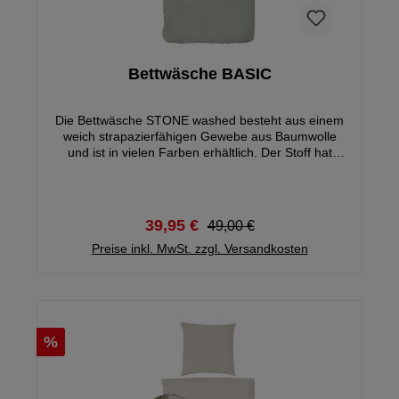
Bettwäsche BASIC
Die Bettwäsche STONE washed besteht aus einem
weich strapazierfähigen Gewebe aus Baumwolle
und ist in vielen Farben erhältlich. Der Stoff hat
einen angenehmen, weichen Griff und eine glatte
Oberfläche. Durch die feinen Unterschiede in der
Waschung erhält jede Bettwäsche einen
einzigartigen Look. Jede Garnitur ein Unikat! Die
39,95 €
49,00 €
Bettwäsche ist sehr hautfreundlich und pflegeleicht,
bis 60°C maschinenwaschbar und trocknergeeignet.
Preise inkl. MwSt. zzgl. Versandkosten
Der Kissen- und Bettbezug ist mit einem
Reißverschluss versehen.
%