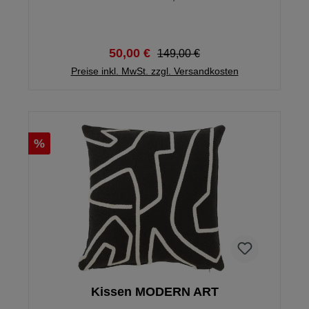
Fliesenmotiven und einem außergewöhnlichen Flair
ist ein echter Hingucker auf deinem gedeckten
Tisch. Du kannst das Geschirr auch toll mit
einfärbigen Teilen mischen.
50,00 €
149,00 €
Preise inkl. MwSt. zzgl. Versandkosten
%
Kissen MODERN ART