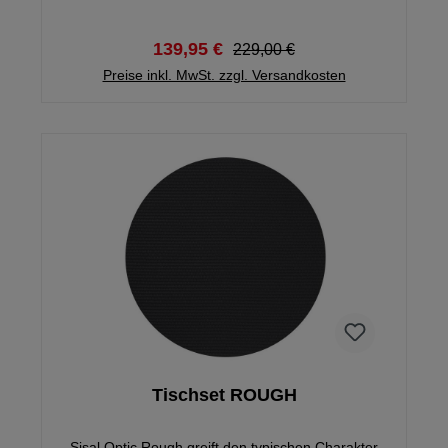
schlichtes und völlig unaufdringliches Design nahtlos
in jedes Ambiente ein. Das 60-teilige Philadelphia
Besteck-Set für 12 Personen ist aus hochwertigem,
139,95 €
229,00 €
sehr strapazierfähigem und pflegeleichtem
Cromargan®: Edelstahl Rostfrei 18/10 gefertigt, das
Preise inkl. MwSt. zzgl. Versandkosten
genauso für eine außergewöhnliche Langlebigkeit
wie für eine beeindruckend exquisite Ästhetik sorgt.
Tischset ROUGH
Sisal Optic Rough greift den typischen Charakter