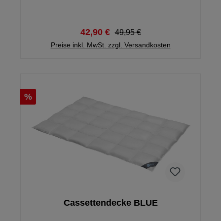
Schlaf. Der Stützkern aus 100% Federn ist von zwei
weichen Kammern mit 60% natürlichen Daunen
umschlossen, dazu besitzt das Kissen einen feinen
Bezugstoff aus 100% Baumwolle. Ausgezeichnet mit
42,90 €
49,95 €
dem NOMITE-Siegel, eignet sich das 3-
Preise inkl. MwSt. zzgl. Versandkosten
Kammerkissen hervorragend für
Hausstauballergiker.
%
Cassettendecke BLUE